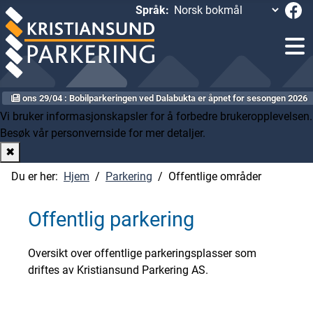
Språk:
ons 29/04 : Bobilparkeringen ved Dalabukta er åpnet for sesongen 2026
Vi bruker informasjonskapsler for å forbedre brukeropplevelsen.
Besøk vår personvernside
for mer detaljer.
✖
Du er her:
Hjem
Parkering
Offentlige områder
Offentlig parkering
Oversikt over offentlige parkeringsplasser som
driftes av Kristiansund Parkering AS.