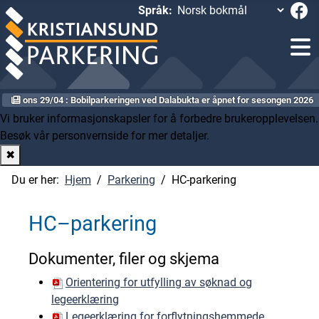
Språk:
ons 29/04 : Bobilparkeringen ved Dalabukta er åpnet for sesongen 2026
Vi bruker informasjonskapsler for å forbedre brukeropplevelsen.
Besøk vår personvernside
for mer detaljer.
✖
Du er her:
Hjem
Parkering
HC-parkering
HC–parkering
Dokumenter, filer og skjema
Orientering for utfylling av søknad og
legeerklæring
Legeerklæring for forflytningshemmede