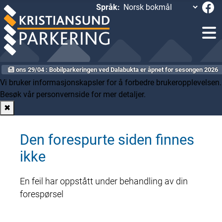
Språk:
ons 29/04 : Bobilparkeringen ved Dalabukta er åpnet for sesongen 2026
Vi bruker informasjonskapsler for å forbedre brukeropplevelsen.
Besøk vår personvernside
for mer detaljer.
✖
Den forespurte siden finnes
ikke
En feil har oppstått under behandling av din
forespørsel