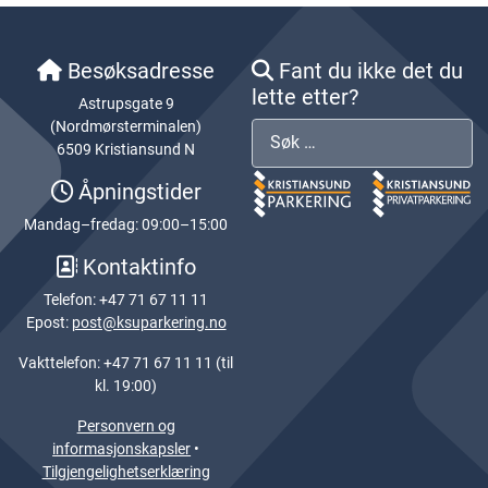
Besøksadresse
Fant du ikke det du
lette etter?
Astrupsgate 9
(Nordmørsterminalen)
Søk
6509 Kristiansund N
Åpningstider
Mandag–fredag: 09:00–15:00
Kontaktinfo
Telefon: +47 71 67 11 11
Epost:
post@ksuparkering.no
Vakttelefon: +47 71 67 11 11 (til
kl. 19:00)
Personvern og
informasjonskapsler
•
Tilgjengelighetserklæring